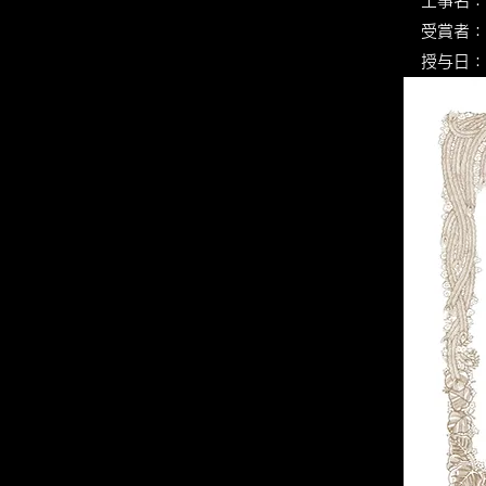
​工事名
受賞者：
授与日：