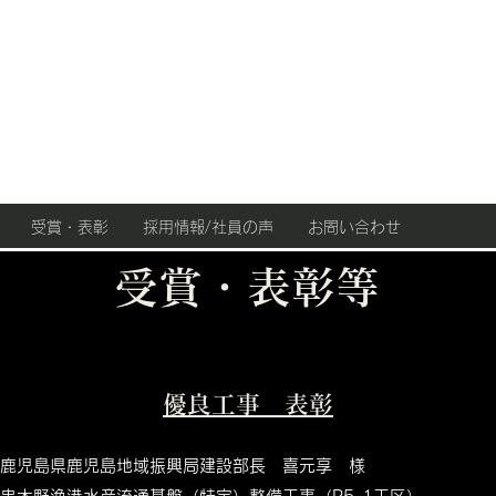
別府弘組
受賞・表彰
採用情報/社員の声
お問い合わせ
受賞・表彰等
優良工事 表彰
鹿児島県鹿児島地域振興局建設部長 喜元享 様