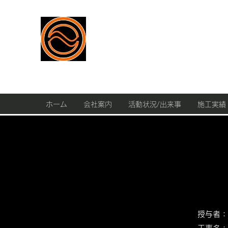
株式会社西
皆様のおかげをもちまして創業113年
ホーム
会社案内
活動状況/出来事
施工実績
授与者：