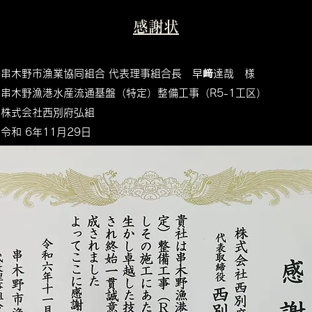
感謝状
串木野市漁業協同組合 代表理事組合長 早﨑達哉 様
：串木野漁港水産流通基盤（特定）整備工事（R5-1工区）
賞者：株式会社西別府弘組
日：令和 6年11月29日